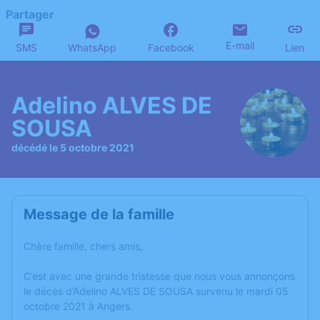
Partager
E-mail
SMS
WhatsApp
Facebook
Lien
Adelino ALVES DE
SOUSA
décédé le 5 octobre 2021
Message de la famille
Chère famille, chers amis,
C’est avec une grande tristesse que nous vous annonçons
le décès d’Adelino ALVES DE SOUSA survenu le mardi 05
octobre 2021 à Angers.