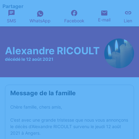
Partager
E-mail
SMS
WhatsApp
Facebook
Lien
Alexandre RICOULT
décédé le 12 août 2021
Message de la famille
Chère famille, chers amis,
C’est avec une grande tristesse que nous vous annonçons
le décès d’Alexandre RICOULT survenu le jeudi 12 août
2021 à Angers.