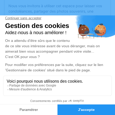
Nous vous invitons à utiliser cet espace pour laisser vos
condoléances, partager des photos souvenirs, une
anecdote ou exprimer vos pensées à travers des poèmes
ou des textes. Cet endroit est un lieu d'expression dédié à
honorer la mémoire d’Alexandre RICOULT.
Un service de plantation d’arbre hommage est
disponible
ici
.
Je rends hommage
Cérémonie
lundi 16 août 2021 à 14h30
Eglise Sainte-Marie Belle-Beille d'Angers
49000 Angers
1
Je rends hommage
Faire-part
Hommages