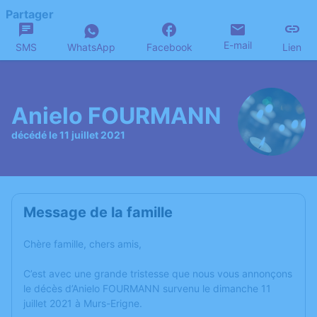
Partager
E-mail
SMS
WhatsApp
Facebook
Lien
Anielo FOURMANN
décédé le 11 juillet 2021
Message de la famille
Chère famille, chers amis,
C’est avec une grande tristesse que nous vous annonçons
le décès d’Anielo FOURMANN survenu le dimanche 11
juillet 2021 à Murs-Erigne.