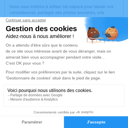
Nous vous invitons à utiliser cet espace pour laisser vos
condoléances, partager des photos souvenirs, une
anecdote ou exprimer vos pensées à travers des poèmes
ou des textes. Cet endroit est un lieu d'expression dédié à
honorer la mémoire d’Anielo FOURMANN.
Un service de plantation d’arbre hommage est
disponible
ici
.
Je rends hommage
Cérémonie
vendredi 16 juillet 2021 à 10h00
Eglise Sainte-Thérèse d'Angers
49000 Angers
10
Je rends hommage
Faire-part
Hommages