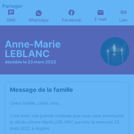
Partager
E-mail
SMS
WhatsApp
Facebook
Lien
Anne-Marie
LEBLANC
décédée le 23 mars 2022
Message de la famille
Chère famille, chers amis,
C’est avec une grande tristesse que nous vous annonçons
le décès d’Anne-Marie LEBLANC survenu le mercredi 23
mars 2022 à Angers.