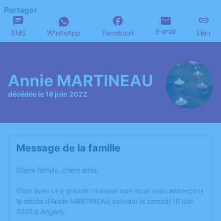
Partager
E-mail
SMS
WhatsApp
Facebook
Lien
Annie MARTINEAU
décédée le 18 juin 2022
Message de la famille
Chère famille, chers amis,
C’est avec une grande tristesse que nous vous annonçons
le décès d’Annie MARTINEAU survenu le samedi 18 juin
2022 à Angers.