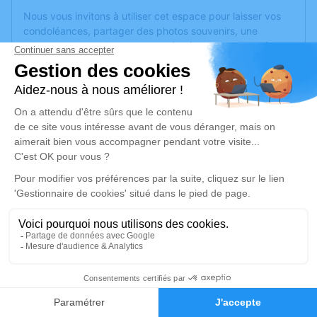
Nous vous invitons à utiliser cet espace pour laisser vos
condoléances, partager des photos souvenirs, une
anecdote ou exprimer vos pensées à travers des poèmes
ou des textes. Cet endroit est un lieu d'expression dédié à
honorer la mémoire d’Annie MARTINEAU.
Un service de plantation d’arbre hommage est
disponible
ici
.
Je rends hommage
Cérémonie
jeudi 23 juin 2022 à 10h30
Crematorium D de Montreuil-Juigne
38 Avenue des Poiriers
49460 Montreuil-Juigne
5
Faire-part
Hommages
Je rends hommage