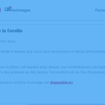
Hommages
Part
0
la famille
hers amis,
grande tristesse que nous vous annonçons le décès d’Antoinet
ons à utiliser cet espace pour laisser vos condoléances, parta
rs des poèmes ou des textes. Cet endroit est un lieu d'expres
lantation d’arbre hommage est
disponible ici
.