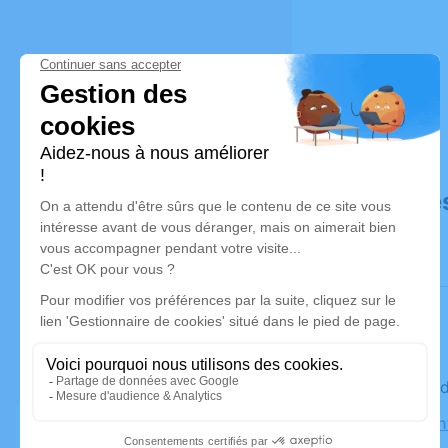
Déroulé de
Le mercre
Eglise Sai