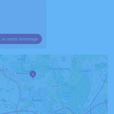
Je rends hommage
3