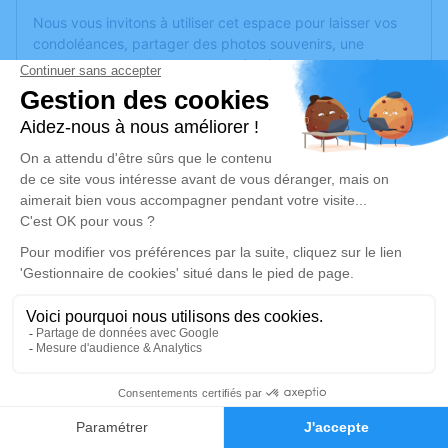
Nous vous invitons à utiliser cet espace pour laisser vos
condoléances, partager des photos souvenirs, une
anecdote ou exprimer vos pensées à travers des poèmes
ou des textes. Cet endroit est un lieu d'expression dédié à
honorer la mémoire de Barbara PERDRIAU.
Un service de plantation d’arbre hommage est
disponible
ici
.
Je rends hommage
Cérémonie
mercredi 16 juin 2021 à 11h30
Crematorium D de Montreuil-Juigne
avenue des Poiriers
49460 Montreuil-Juigne
2
Faire-part
Hommages
Je rends hommage