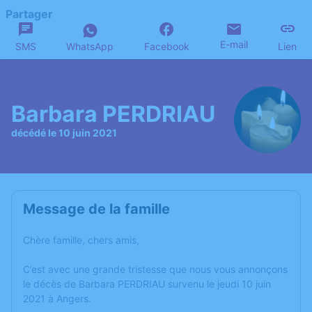
Partager
E-mail
SMS
WhatsApp
Facebook
Lien
Barbara PERDRIAU
décédé le 10 juin 2021
Message de la famille
Chère famille, chers amis,
C’est avec une grande tristesse que nous vous annonçons
le décès de Barbara PERDRIAU survenu le jeudi 10 juin
2021 à Angers.