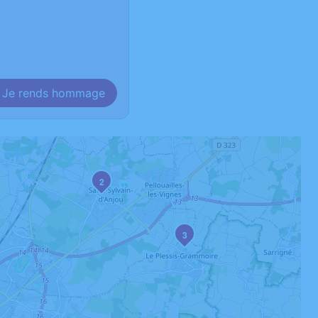
Je rends hommage
2
3