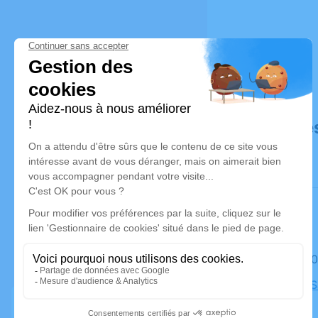
Déroulé de
Le lundi 
Eglise de 
d'Anjou