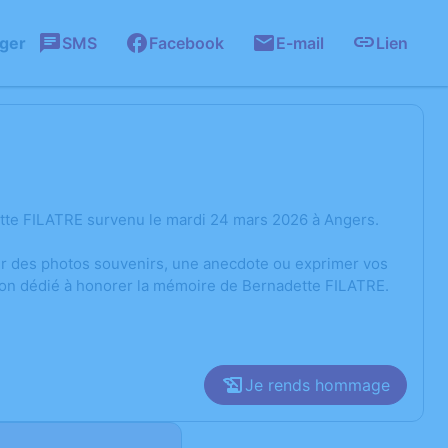
ager
SMS
Facebook
E-mail
Lien
tte FILATRE survenu le mardi 24 mars 2026 à Angers.
ger des photos souvenirs, une anecdote ou exprimer vos
sion dédié à honorer la mémoire de Bernadette FILATRE.
Je rends hommage