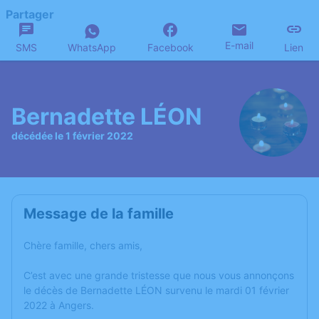
Partager
E-mail
SMS
WhatsApp
Facebook
Lien
Bernadette LÉON
décédée le 1 février 2022
Message de la famille
Chère famille, chers amis,
C’est avec une grande tristesse que nous vous annonçons
le décès de Bernadette LÉON survenu le mardi 01 février
2022 à Angers.