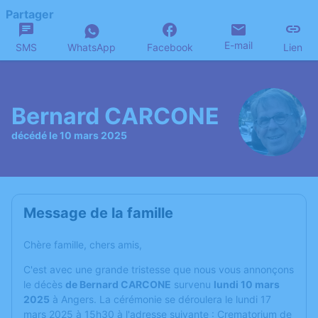
Partager
E-mail
SMS
WhatsApp
Facebook
Lien
Bernard CARCONE
décédé le 10 mars 2025
Message de la famille
Chère famille, chers amis,
C'est avec une grande tristesse que nous vous annonçons
le décès
de Bernard CARCONE
survenu
lundi 10 mars
2025
à Angers. La cérémonie se déroulera le lundi 17
mars 2025 à 15h30 à l'adresse suivante : Crematorium de