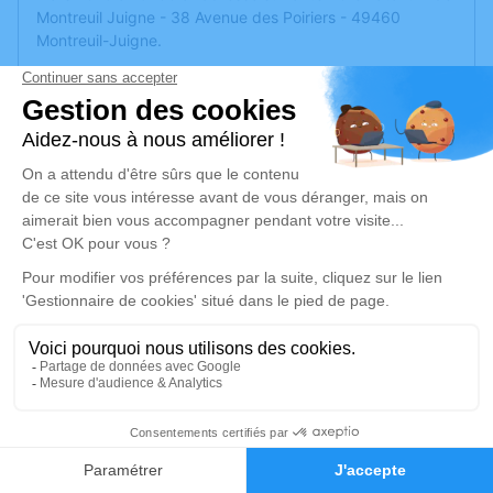
Montreuil Juigne - 38 Avenue des Poiriers - 49460
Montreuil-Juigne.
Cet espace privé est destiné à recueillir vos condoléances
ou le souvenir d’un moment passé.
Sans fleurs ni couronnes
PS : pour voir l'image en entier sur votre téléphone,
appuyer sur l'image et cliquer "afficher le texte" ou
"enregistrer l'image"
99
Faire-part
Hommages