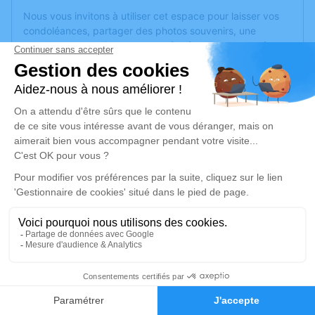
Nous vous invitons à utiliser cet espace pour laisser vos
condoléances, partager des photos souvenirs, une
anecdote ou exprimer vos pensées à travers des poèmes
ou des textes. Cet endroit est un lieu d'expression dédié à
honorer la mémoire de Bernard JOLY.
Un service de plantation d’arbre hommage est
disponible
ici
.
Je rends hommage
Cérémonie
jeudi 03 mars 2022 à 14h30
Eglise Saint Gilles d'Avrille
49240 Avrille
2
Je rends hommage
Faire-part
Hommages