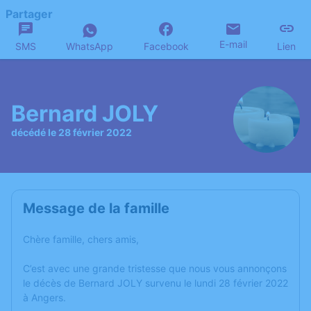
Partager
E-mail
SMS
WhatsApp
Facebook
Lien
Bernard JOLY
décédé le 28 février 2022
Message de la famille
Chère famille, chers amis,
C’est avec une grande tristesse que nous vous annonçons
le décès de Bernard JOLY survenu le lundi 28 février 2022
à Angers.