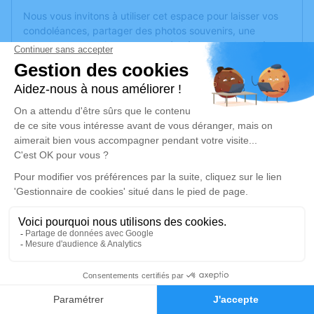
Nous vous invitons à utiliser cet espace pour laisser vos
condoléances, partager des photos souvenirs, une
anecdote ou exprimer vos pensées à travers des poèmes
ou des textes. Cet endroit est un lieu d'expression dédié à
honorer la mémoire de Bernard POISSON.
Un service de plantation d’arbre hommage est
disponible
ici
.
Je rends hommage
Cérémonie
mercredi 01 décembre 2021 à 15h00
Eglise Saint-Pierre de Brain-sur-l'Authi de
Brain-sur-l'Authion
49800 Brain-sur-l'Authion
1
Faire-part
Hommages
Je rends hommage