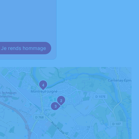
Je rends hommage
4
2
3