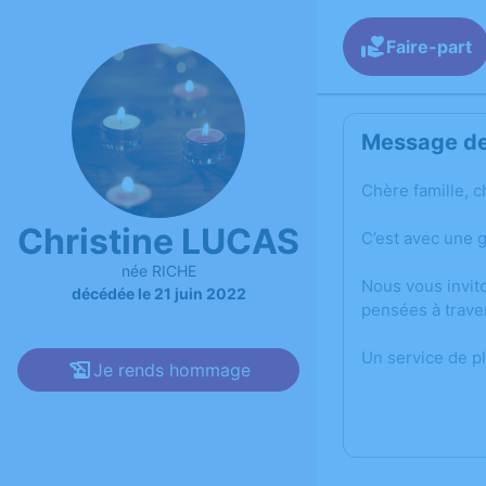
Faire-part
Message de 
Chère famille, c
Christine LUCAS
C’est avec une 
née RICHE
Nous vous invit
décédée le 21 juin 2022
pensées à trave
Un service de p
Je rends hommage