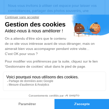
Nous vous invitons à utiliser cet espace pour laisser vos
condoléances, partager des photos souvenirs, une
anecdote ou exprimer vos pensées à travers des poèmes
ou des textes. Cet endroit est un lieu d'expression dédié à
honorer la mémoire de Christophe MARITEAU.
Un service de plantation d’arbre hommage est
disponible
ici
.
Je rends hommage
Cérémonie
mardi 22 mars 2022 à 12h30
Crematorium D de Montreuil-Juigne
2 Avenue des Poiriers
49460 Montreuil-Juigne
1
Faire-part
Hommages
Je rends hommage