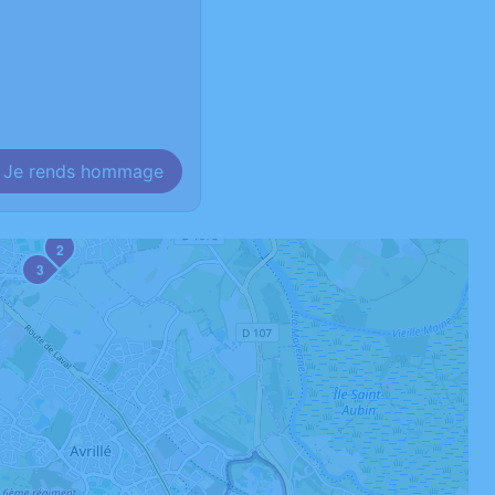
Je rends hommage
2
3