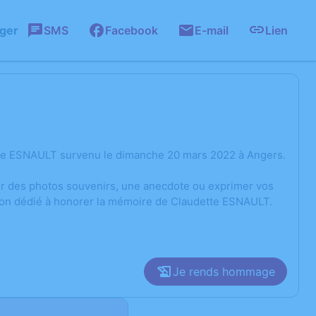
ager
SMS
Facebook
E-mail
Lien
tte ESNAULT survenu le dimanche 20 mars 2022 à Angers.
ger des photos souvenirs, une anecdote ou exprimer vos
sion dédié à honorer la mémoire de Claudette ESNAULT.
Je rends hommage