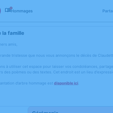
Hommages
Part
0
la famille
hers amis,
grande tristesse que nous vous annonçons le décès de Claude
ons à utiliser cet espace pour laisser vos condoléances, parta
rs des poèmes ou des textes. Cet endroit est un lieu d'expres
lantation d’arbre hommage est
disponible ici
.