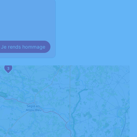
Je rends hommage
3