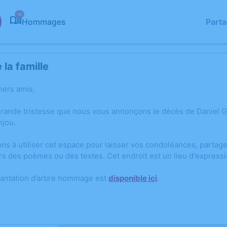
16
Hommages
Part
la famille
hers amis,
grande tristesse que nous vous annonçons le décès de Daniel
njou.
ons à utiliser cet espace pour laisser vos condoléances, parta
rs des poèmes ou des textes. Cet endroit est un lieu d'expres
lantation d’arbre hommage est
disponible ici
.