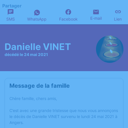
Partager
E-mail
SMS
WhatsApp
Facebook
Lien
Danielle VINET
décédé le 24 mai 2021
Message de la famille
Chère famille, chers amis,
C’est avec une grande tristesse que nous vous annonçons
le décès de Danielle VINET survenu le lundi 24 mai 2021 à
Angers.