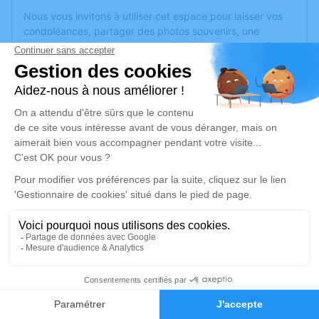
Nous vous invitons à utiliser cet espace pour laisser vos
condoléances, partager des photos souvenirs, une
anecdote ou exprimer vos pensées à travers des poèmes
ou des textes. Cet endroit est un lieu d'expression dédié à
honorer la mémoire de Fernand BROSSARD.
Je rends hommage
Cérémonie
lundi 28 avril 2025 à 10h00
Eglise Sainte-Thérèse d'Angers
49000 Angers
Je rends hommage
1
Déroulé des obsèques
Faire-part
Hommages