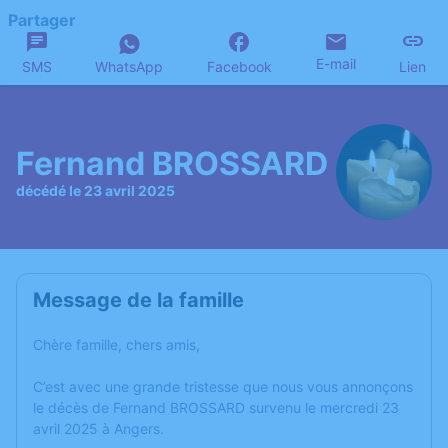
Partager
E-mail
SMS
WhatsApp
Facebook
Lien
Fernand BROSSARD
décédé le 23 avril 2025
Message de la famille
Chère famille, chers amis,
C’est avec une grande tristesse que nous vous annonçons
le décès de Fernand BROSSARD survenu le mercredi 23
avril 2025 à Angers.