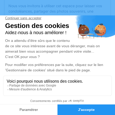
Nous vous invitons à utiliser cet espace pour laisser vos
condoléances, partager des photos souvenirs, une
anecdote ou exprimer vos pensées à travers des poèmes
ou des textes. Cet endroit est un lieu d'expression dédié à
honorer la mémoire de François NERBORAC.
Un service de plantation d’arbre hommage est
disponible
ici
.
Je rends hommage
Cérémonie
mercredi 24 août 2022 à 10h30
Crematorium D de Montreuil-Juigne
38 Avenue des Poiriers
49460 Montreuil-Juigne
3
Faire-part
Hommages
Je rends hommage