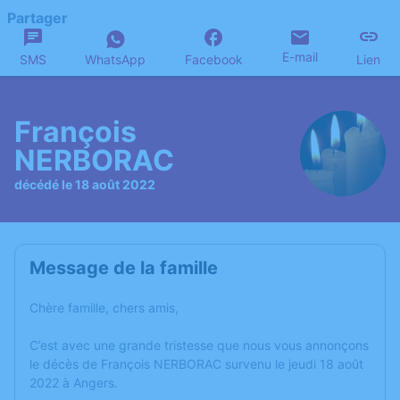
Partager
E-mail
SMS
WhatsApp
Facebook
Lien
François
NERBORAC
décédé le 18 août 2022
Message de la famille
Chère famille, chers amis,
C’est avec une grande tristesse que nous vous annonçons
le décès de François NERBORAC survenu le jeudi 18 août
2022 à Angers.