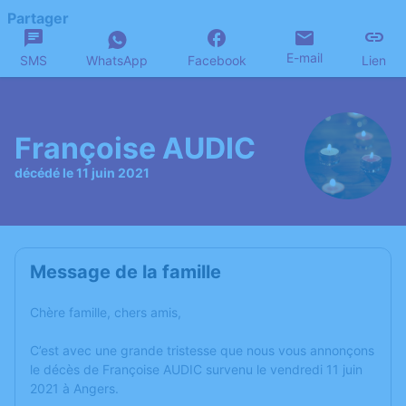
Partager
E-mail
SMS
WhatsApp
Facebook
Lien
Françoise AUDIC
décédé le 11 juin 2021
Message de la famille
Chère famille, chers amis,
C’est avec une grande tristesse que nous vous annonçons
le décès de Françoise AUDIC survenu le vendredi 11 juin
2021 à Angers.