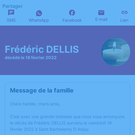
Partager
E-mail
SMS
WhatsApp
Facebook
Lien
Frédéric DELLIS
décédé le 18 février 2022
Message de la famille
Chère famille, chers amis,
C’est avec une grande tristesse que nous vous annonçons
le décès de Frédéric DELLIS survenu le vendredi 18
février 2022 à Saint Barthelemy D Anjou.