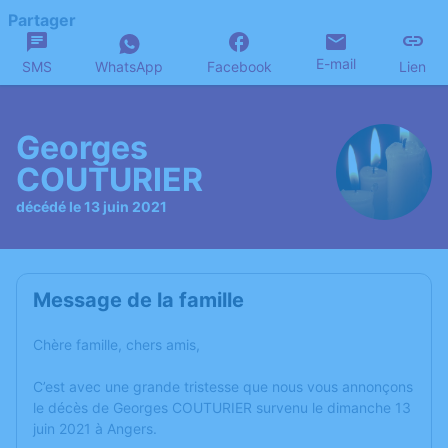
Partager
E-mail
SMS
WhatsApp
Facebook
Lien
Georges
COUTURIER
décédé le 13 juin 2021
Message de la famille
Chère famille, chers amis,
C’est avec une grande tristesse que nous vous annonçons
le décès de Georges COUTURIER survenu le dimanche 13
juin 2021 à Angers.