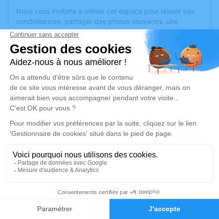
Nous vous invitons à utiliser cet espace pour laisser vos
condoléances, partager des photos souvenirs, une
anecdote ou exprimer vos pensées à travers des poèmes
ou des textes. Cet endroit est un lieu d'expression dédié à
honorer la mémoire de Georges DOUIN.
Un service de plantation d’arbre hommage est
disponible
ici
.
Je rends hommage
Cérémonie
samedi 23 avril 2022 à 14h30
Eglise Saint-Aubin (Pruniers) de
Bouchemaine
49080 Bouchemaine
2
Faire-part
Hommages
Je rends hommage