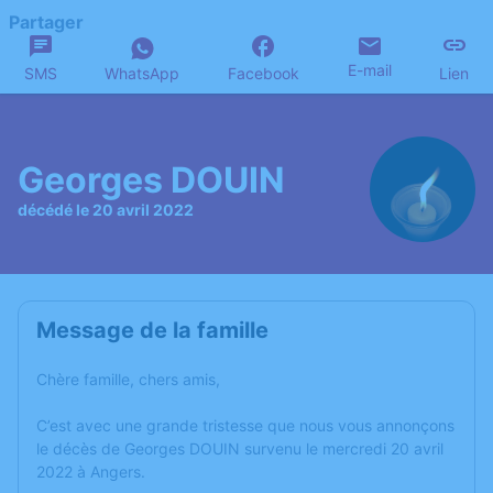
Partager
E-mail
SMS
WhatsApp
Facebook
Lien
Georges DOUIN
décédé le 20 avril 2022
Message de la famille
Chère famille, chers amis,
C’est avec une grande tristesse que nous vous annonçons
le décès de Georges DOUIN survenu le mercredi 20 avril
2022 à Angers.