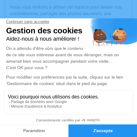
Nous vous invitons à utiliser cet espace pour laisser vos
condoléances, partager des photos souvenirs, une
anecdote ou exprimer vos pensées à travers des poèmes
ou des textes. Cet endroit est un lieu d'expression dédié à
honorer la mémoire d’Henri DENIEL.
Un service de plantation d’arbre hommage est
disponible
ici
.
Je rends hommage
Cérémonie
vendredi 24 juin 2022 à 10h00
Eglise Sainte-Marie Belle-Beille d'Angers
49000 Angers
1
Je rends hommage
Faire-part
Hommages