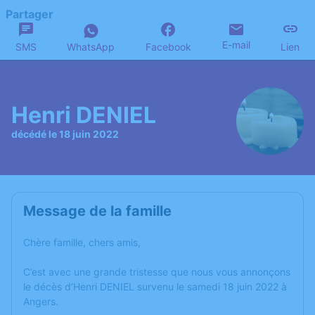
Partager
E-mail
SMS
WhatsApp
Facebook
Lien
Henri DENIEL
décédé le 18 juin 2022
Message de la famille
Chère famille, chers amis,
C’est avec une grande tristesse que nous vous annonçons
le décès d’Henri DENIEL survenu le samedi 18 juin 2022 à
Angers.