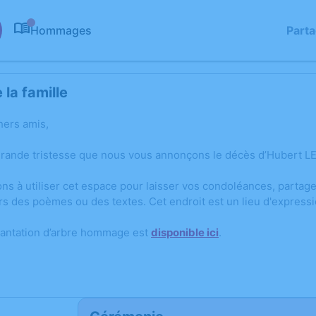
Hommages
Part
0
la famille
hers amis,
grande tristesse que nous vous annonçons le décès d’Hubert LE
ons à utiliser cet espace pour laisser vos condoléances, parta
rs des poèmes ou des textes. Cet endroit est un lieu d'expres
lantation d’arbre hommage est
disponible ici
.