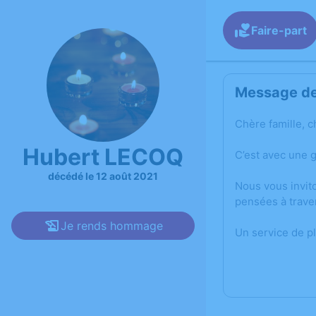
Faire-part
Message de 
Chère famille, c
Hubert LECOQ
C’est avec une 
décédé le 12 août 2021
Nous vous invit
pensées à trave
Je rends hommage
Un service de p