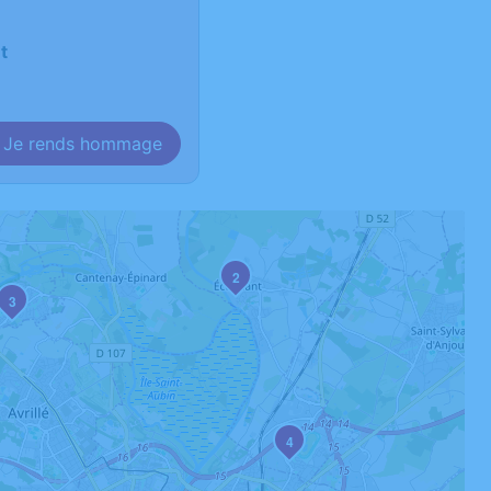
t
Je rends hommage
2
3
4