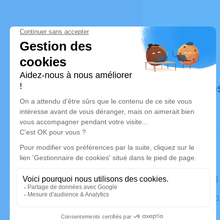
Déroulé de
Le lundi 
Eglise Sai
Ecouflant