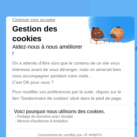
Déroulé de
Le lundi 
Eglise Sai
Ponts-de-