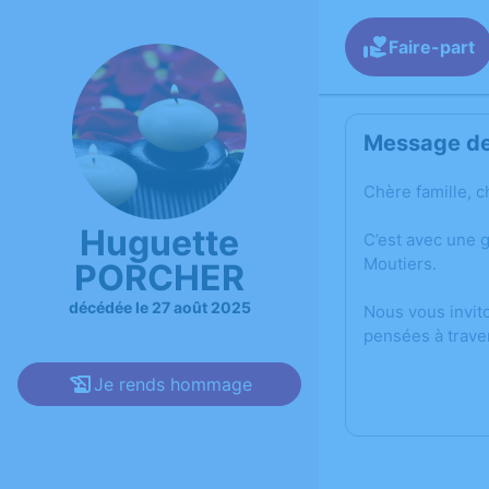
Faire-part
Message de 
Chère famille, c
Huguette
C’est avec une 
Moutiers.
PORCHER
décédée le 27 août 2025
Nous vous invit
pensées à trave
Je rends hommage