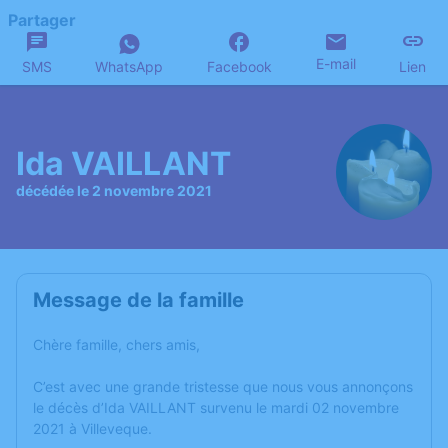
Partager
E-mail
SMS
WhatsApp
Facebook
Lien
Ida VAILLANT
décédée le 2 novembre 2021
Message de la famille
Chère famille, chers amis,
C’est avec une grande tristesse que nous vous annonçons
le décès d’Ida VAILLANT survenu le mardi 02 novembre
2021 à Villeveque.