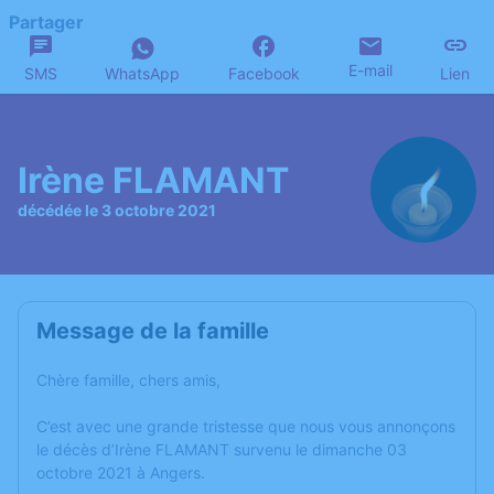
Partager
E-mail
SMS
WhatsApp
Facebook
Lien
Irène FLAMANT
décédée le 3 octobre 2021
Message de la famille
Chère famille, chers amis,
C’est avec une grande tristesse que nous vous annonçons
le décès d’Irène FLAMANT survenu le dimanche 03
octobre 2021 à Angers.