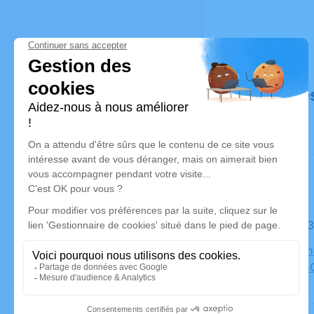
Déroulé de
Le lundi 
Eglise Sai
Ponts-de-