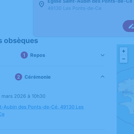
Eglise Saint-Aubin des Ponts-de-Cé
49130 Les Ponts-de-Ce
s obsèques
+
Repos
−
Cérémonie
23 mars 2026 à 10h30
nt-Aubin des Ponts-de-Cé, 49130 Les
Ce