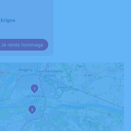
-Erigne
Je rends hommage
1
2