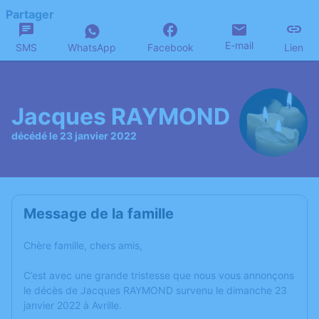
Partager
E-mail
SMS
WhatsApp
Facebook
Lien
Jacques RAYMOND
décédé le 23 janvier 2022
Message de la famille
Chère famille, chers amis,
C’est avec une grande tristesse que nous vous annonçons
le décès de Jacques RAYMOND survenu le dimanche 23
janvier 2022 à Avrille.