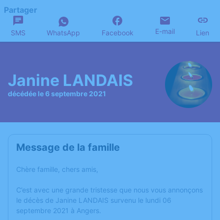
Partager
E-mail
SMS
WhatsApp
Facebook
Lien
Janine LANDAIS
décédée le 6 septembre 2021
Message de la famille
Chère famille, chers amis,
C’est avec une grande tristesse que nous vous annonçons
le décès de Janine LANDAIS survenu le lundi 06
septembre 2021 à Angers.