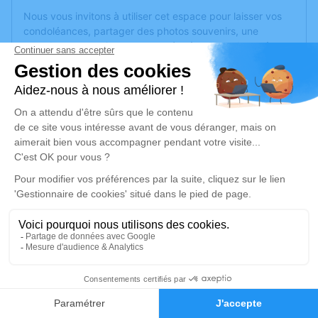
Nous vous invitons à utiliser cet espace pour laisser vos
condoléances, partager des photos souvenirs, une
anecdote ou exprimer vos pensées à travers des poèmes
ou des textes. Cet endroit est un lieu d'expression dédié à
honorer la mémoire de Janine LANDAIS.
Un service de plantation d’arbre hommage est
disponible
ici
.
Je rends hommage
Cérémonie
jeudi 09 septembre 2021 à 10h00
Eglise Saint-Léonard d'Angers
49000 Angers
1
Je rends hommage
Faire-part
Hommages