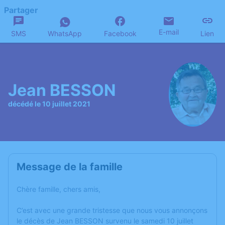
Partager
E-mail
SMS
WhatsApp
Facebook
Lien
Jean BESSON
décédé le 10 juillet 2021
Message de la famille
Chère famille, chers amis,
C’est avec une grande tristesse que nous vous annonçons
le décès de Jean BESSON survenu le samedi 10 juillet