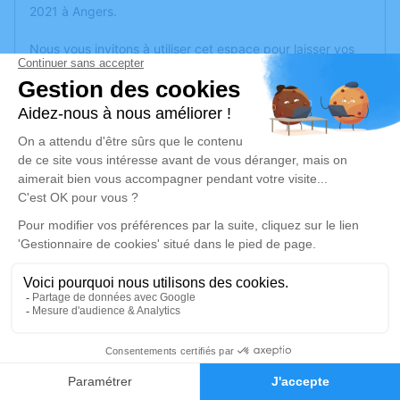
2021 à Angers.
Nous vous invitons à utiliser cet espace pour laisser vos
condoléances, partager des photos souvenirs, une
anecdote ou exprimer vos pensées à travers des poèmes
ou des textes. Cet endroit est un lieu d'expression dédié à
honorer la mémoire de Jean BESSON.
Un service de plantation d’arbre hommage est
disponible
ici
.
Je rends hommage
Cérémonie
jeudi 15 juillet 2021 à 14h30
Eglise Notre-Dame de Cheffes
4
49125 Cheffes
Faire-part
Hommages