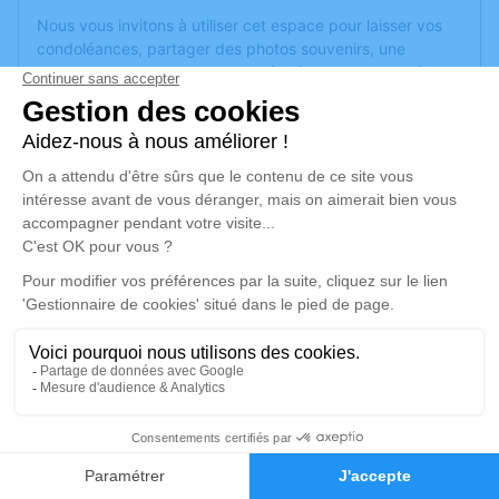
Nous vous invitons à utiliser cet espace pour laisser vos
condoléances, partager des photos souvenirs, une
anecdote ou exprimer vos pensées à travers des poèmes
ou des textes. Cet endroit est un lieu d'expression dédié à
honorer la mémoire de Jean-Pierre BEUNARDEAU.
Un service de plantation d’arbre hommage est
disponible
ici
.
Je rends hommage
Cérémonie
lundi 23 mai 2022 à 14h30
Crematorium D de Montreuil-Juigne
38 Avenue des Poiriers
49460 Montreuil-Juigne
1
Faire-part
Hommages
Je rends hommage