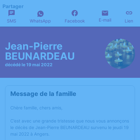
Partager
E-mail
SMS
WhatsApp
Facebook
Lien
Jean-Pierre
BEUNARDEAU
décédé le 19 mai 2022
Message de la famille
Chère famille, chers amis,
C’est avec une grande tristesse que nous vous annonçons
le décès de Jean-Pierre BEUNARDEAU survenu le jeudi 19
mai 2022 à Angers.