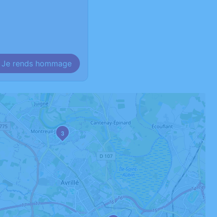
Je rends hommage
3