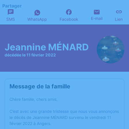
Partager
E-mail
SMS
WhatsApp
Facebook
Lien
Jeannine MÉNARD
décédée le 11 février 2022
Message de la famille
Chère famille, chers amis,
C’est avec une grande tristesse que nous vous annonçons
le décès de Jeannine MÉNARD survenu le vendredi 11
février 2022 à Angers.