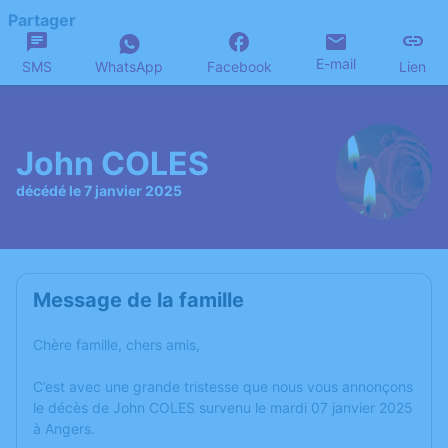
Partager
E-mail
SMS
WhatsApp
Facebook
Lien
John COLES
décédé le 7 janvier 2025
Message de la famille
Chère famille, chers amis,
C’est avec une grande tristesse que nous vous annonçons
le décès de John COLES survenu le mardi 07 janvier 2025
à Angers.