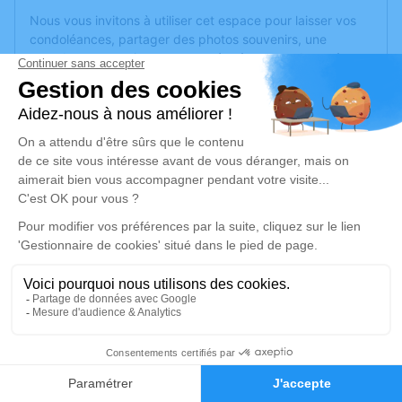
Nous vous invitons à utiliser cet espace pour laisser vos
condoléances, partager des photos souvenirs, une
anecdote ou exprimer vos pensées à travers des poèmes
ou des textes. Cet endroit est un lieu d'expression dédié à
honorer la mémoire de John COLES.
Un service de plantation d’arbre hommage est
disponible
ici
.
Je rends hommage
Cérémonie
mardi 14 janvier 2025 à 10h00
Eglise Saint-Aubin des Ponts-de-Cé de Les
Ponts-de-Ce
49130 Les Ponts-de-Ce
1
Faire-part
Hommages
Je rends hommage