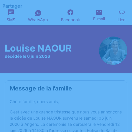
Partager
E-mail
SMS
WhatsApp
Facebook
Lien
Louise NAOUR
décédée le 6 juin 2026
Message de la famille
Chère famille, chers amis,
C’est avec une grande tristesse que nous vous annonçons
le décès de Louise NAOUR survenu le samedi 06 juin
2026 à Angers. La cérémonie se déroulera le vendredi 12
juin 2026 à 14h30 à l’adresse suivante : Eglise de Saint-