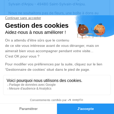
Sylvain d'Anjou - 49480 Saint-Sylvain-d'Anjou.
Nous ne souhaitons pas de fleurs, une boîte à dons au
bénéfice des Restos du Cœur sera mise à votre
disposition.
Cet espace est disponible pour déposer vos
condoléances, rendre hommage à Louise, déposer des
photos si vous le souhaitez.
Je rends hommage
Cérémonie
vendredi 12 juin 2026 à 14h30
Eglise de Saint-Sylvain-d'Anjou
49480 Saint-Sylvain-d'Anjou
9
Faire-part
Hommages
Je rends hommage