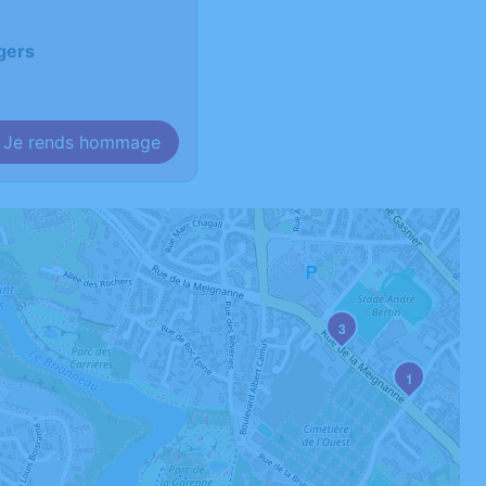
ngers
Je rends hommage
3
1