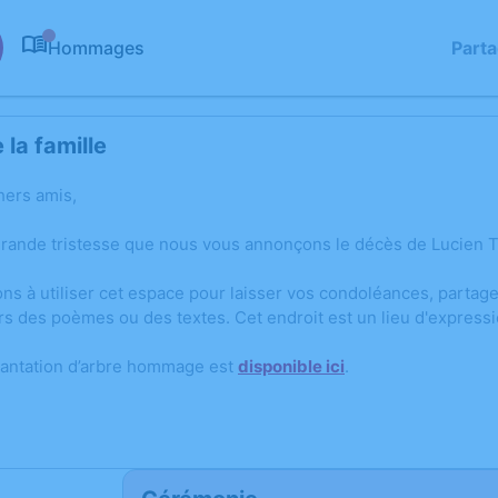
Hommages
Part
0
la famille
hers amis,
grande tristesse que nous vous annonçons le décès de Lucien 
ons à utiliser cet espace pour laisser vos condoléances, parta
rs des poèmes ou des textes. Cet endroit est un lieu d'expre
lantation d’arbre hommage est
disponible ici
.