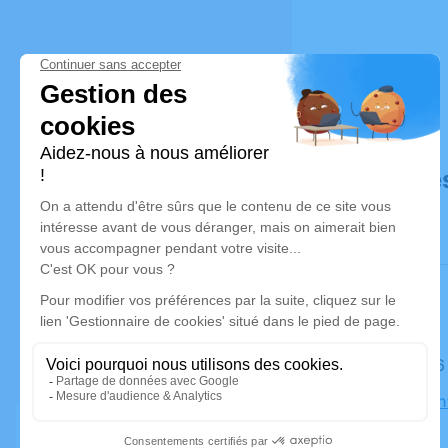
Déroulé de
Le jeudi 1
Eglise Sai