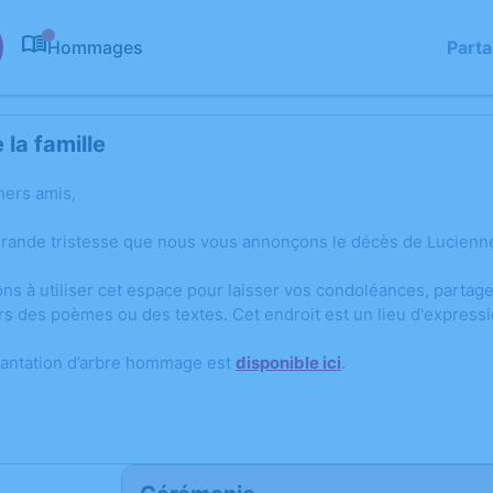
Hommages
Part
0
la famille
hers amis,
grande tristesse que nous vous annonçons le décès de Lucienne
ons à utiliser cet espace pour laisser vos condoléances, parta
rs des poèmes ou des textes. Cet endroit est un lieu d'expres
lantation d’arbre hommage est
disponible ici
.