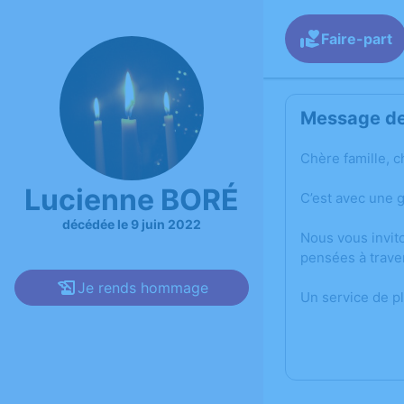
Faire-part
Message de 
Chère famille, c
Lucienne BORÉ
C’est avec une 
décédée le 9 juin 2022
Nous vous invit
pensées à trave
Je rends hommage
Un service de p