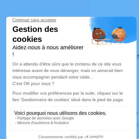
Déroulé de
Le lundi 1
Eglise Sai