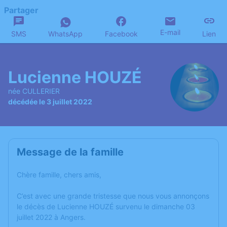
Partager
E-mail
SMS
WhatsApp
Facebook
Lien
Lucienne HOUZÉ
née CULLERIER
décédée le 3 juillet 2022
Message de la famille
Chère famille, chers amis,
C’est avec une grande tristesse que nous vous annonçons
le décès de Lucienne HOUZÉ survenu le dimanche 03
juillet 2022 à Angers.