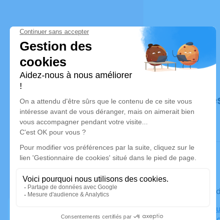
Déroulé de
Le mercre
Crematoriu