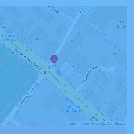
1
Leaflet
| ©
OpenStreetMap
Contributors