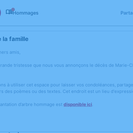
Hommages
Part
0
la famille
hers amis,
grande tristesse que nous vous annonçons le décès de Marie-C
ons à utiliser cet espace pour laisser vos condoléances, parta
rs des poèmes ou des textes. Cet endroit est un lieu d'expres
lantation d’arbre hommage est
disponible ici
.