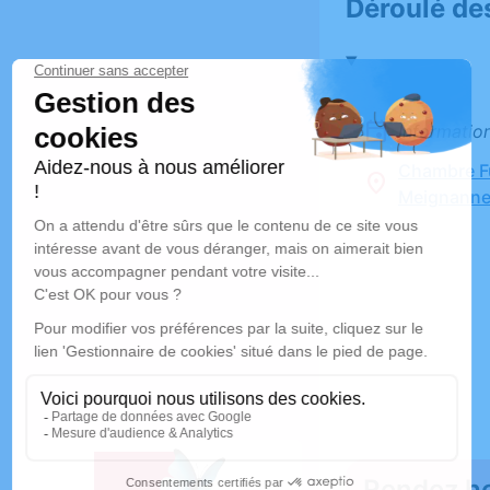
Déroulé de
Informatio
Chambre Fu
Meignanne
Rendez h