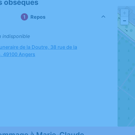
s obsèques
+
Repos
−
n indisponible
neraire de la Doutre, 38 rue de la
, 49100 Angers
ommage à Marie-Claude