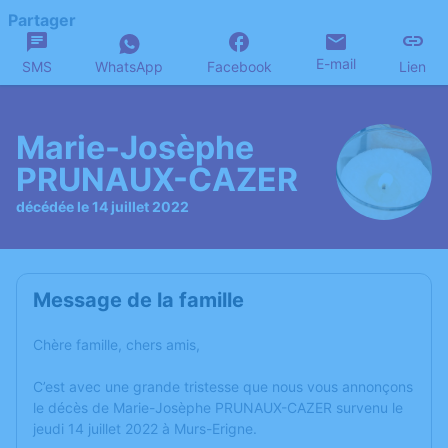
Partager
E-mail
SMS
WhatsApp
Facebook
Lien
Marie-Josèphe
PRUNAUX-CAZER
décédée le 14 juillet 2022
Message de la famille
Chère famille, chers amis,
C’est avec une grande tristesse que nous vous annonçons
le décès de Marie-Josèphe PRUNAUX-CAZER survenu le
jeudi 14 juillet 2022 à Murs-Erigne.