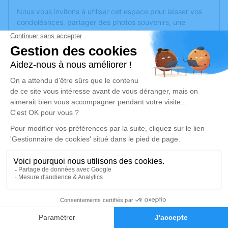
Nous vous invitons à utiliser cet espace pour laisser vos
condoléances, partager des photos souvenirs, une
anecdote ou exprimer vos pensées à travers des poèmes
ou des textes. Cet endroit est un lieu d'expression dédié à
honorer la mémoire de Marie-Josèphe PRUNAUX-CAZER.
Un service de plantation d’arbre hommage est
disponible
ici
.
Je rends hommage
Cérémonie
mercredi 20 juillet 2022 à 10h30
Eglise Saint-Pierre d'Erigné de Murs-Erigne
49610 Murs-Erigne
4
Je rends hommage
Faire-part
Hommages