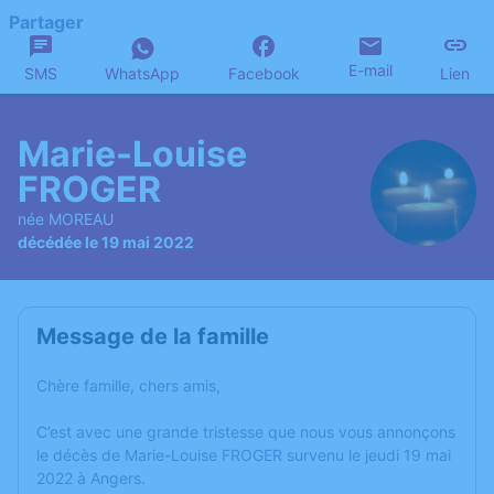
Partager
E-mail
SMS
WhatsApp
Facebook
Lien
Marie-Louise
FROGER
née MOREAU
décédée le 19 mai 2022
Message de la famille
Chère famille, chers amis,
C’est avec une grande tristesse que nous vous annonçons
le décès de Marie-Louise FROGER survenu le jeudi 19 mai
2022 à Angers.