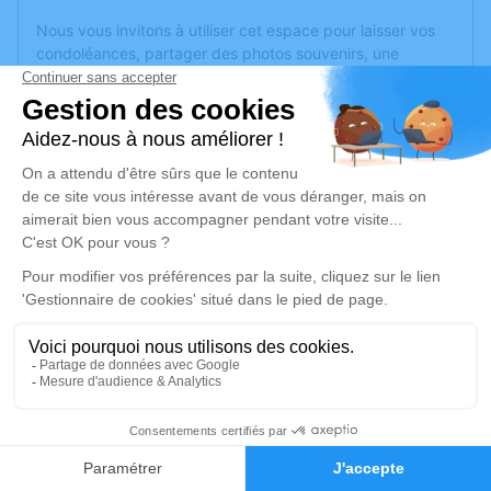
Nous vous invitons à utiliser cet espace pour laisser vos
condoléances, partager des photos souvenirs, une
anecdote ou exprimer vos pensées à travers des poèmes
ou des textes. Cet endroit est un lieu d'expression dédié à
honorer la mémoire de Marie-Louise FROGER.
Un service de plantation d’arbre hommage est
disponible
ici
.
Je rends hommage
Cérémonie
mardi 24 mai 2022 à 15h30
Crematorium D de Montreuil-Juigne
38 Avenue des Poiriers
49460 Montreuil-Juigne
5
Faire-part
Hommages
Je rends hommage