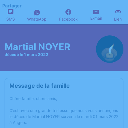
Partager
E-mail
SMS
WhatsApp
Facebook
Lien
Martial NOYER
décédé le 1 mars 2022
Message de la famille
Chère famille, chers amis,
C’est avec une grande tristesse que nous vous annonçons
le décès de Martial NOYER survenu le mardi 01 mars 2022
à Angers.