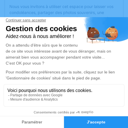
Nous vous invitons à utiliser cet espace pour laisser vos
condoléances, partager des photos souvenirs, une
anecdote ou exprimer vos pensées à travers des poèmes
ou des textes. Cet endroit est un lieu d'expression dédié à
honorer la mémoire de Martial NOYER.
Un service de plantation d’arbre hommage est
disponible
ici
.
Je rends hommage
Cérémonie
lundi 07 mars 2022 à 14h30
Eglise de Saint-Barthelemy-d'Anjou
49124 Saint-Barthelemy-d'Anjou
1
Je rends hommage
Faire-part
Hommages