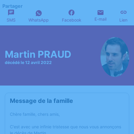
Partager
E-mail
SMS
WhatsApp
Facebook
Lien
Martin PRAUD
décédé le 12 avril 2022
Message de la famille
Chère famille, chers amis,
C'est avec une infinie tristesse que nous vous annonçons
le décès de Martin.