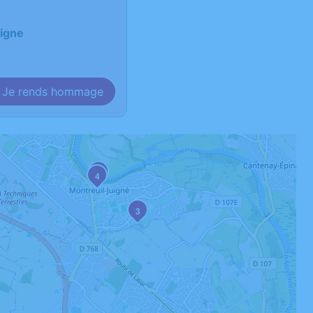
uigne
Je rends hommage
2
4
3