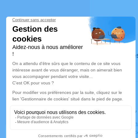
Déroulé de
Le lundi 1
Eglise Sai
Montreuil-