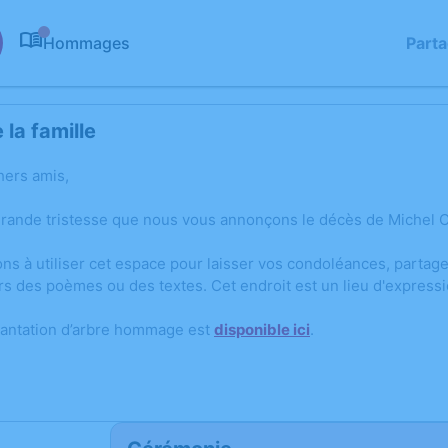
Hommages
Part
0
la famille
hers amis,
grande tristesse que nous vous annonçons le décès de Michel 
ons à utiliser cet espace pour laisser vos condoléances, parta
rs des poèmes ou des textes. Cet endroit est un lieu d'expres
lantation d’arbre hommage est
disponible ici
.