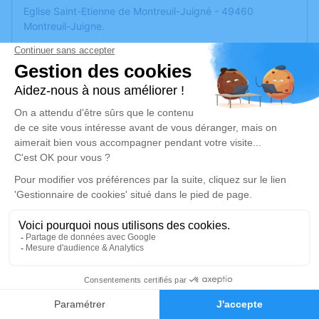
Eglise Saint-Etienne de Montreuil-Juigné - 49460
Montreuil-Juigne.
Nous vous invitons à utiliser cet espace pour laisser vos
condoléances, partager des photos souvenirs, une
anecdote ou exprimer vos pensées à travers des poèmes
ou des textes. Cet endroit est un lieu d'expression dédié à
honorer la mémoire de Michel DEBON.
Merci de n'offrir ni fleurs ni couronnes.
Je rends hommage
Cérémonie
mercredi 07 mai 2025 à 10h30
Eglise Saint-Etienne de Montreuil-Juigne
49460 Montreuil-Juigne
1
Faire-part
Hommages
Je rends hommage