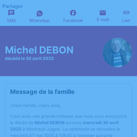
Partager
E-mail
SMS
WhatsApp
Facebook
Lien
Michel DEBON
décédé le 30 avril 2025
Message de la famille
Chère famille, chers amis,
C'est avec une grande tristesse que nous vous annonçons
le décès de
Michel DEBON
survenu
mercredi 30 avril
2025
à Montreuil-Juigne. La cérémonie se déroulera le
mercredi 07 mai 2025 à 10h30 à l'adresse suivante :