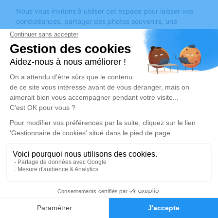
Nous vous invitons à utiliser cet espace pour laisser vos
condoléances, partager des photos souvenirs, une
anecdote ou exprimer vos pensées à travers des poèmes
ou des textes. Cet endroit est un lieu d'expression dédié à
honorer la mémoire de Michèle SCHIETECATTE.
Un service de plantation d’arbre hommage est
disponible
ici
.
Je rends hommage
Cérémonie
vendredi 02 juillet 2021 à 14h00
Crematorium de Brissac Loire Aubance
663 chemin de la Grande-Pièce
49320 Brissac Loire Aubance
1
Faire-part
Hommages
Je rends hommage