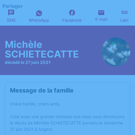
Partager
E-mail
SMS
WhatsApp
Facebook
Lien
Michèle
SCHIETECATTE
décédé le 27 juin 2021
Message de la famille
Chère famille, chers amis,
C’est avec une grande tristesse que nous vous annonçons
le décès de Michèle SCHIETECATTE survenu le dimanche
27 juin 2021 à Angers.